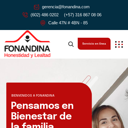
gerencia@fonandina.com
(602) 486 0202
(+57) 316 867 08 06
Calle 47N # 4BN - 85
Servicio en línea
BIENVENIDOS A FONANDINA
Pensamos en
Bienestar de
la familia